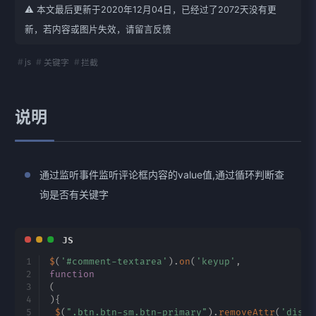
⚠️ 本文最后更新于2020年12月04日，已经过了2072天没有更
新，若内容或图片失效，请留言反馈
js
关键字
拦截
说明
通过监听事件监听评论框内容的value值,通过循环判断查
询是否有关键字
$
(
'#comment-textarea'
)
.
on
(
'keyup'
,
function
(
)
{
$
(
".btn.btn-sm.btn-primary"
)
.
removeAttr
(
'disab