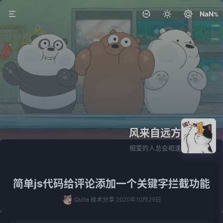
NaN
风来自远方
相爱的人总会相逢
简单js代码给评论添加一个关键字拦截功能
Quite
技术分享
2020年10月29日
·
·