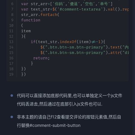
var
 str_arr
=
[
'你妈'
,
'傻逼'
,
'空包'
,
'单号'
]
var
 text_str
=
$
(
'#comment-textarea'
)
.
val
(
)
.
repla
str_arr
.
forEach
(
function
(
item
)
{
if
(
text_str
.
indexOf
(
item
)
!=
-
1
)
{
$
(
".btn.btn-sm.btn-primary"
)
.
text
(
"内容
$
(
".btn.btn-sm.btn-primary"
)
.
attr
(
"disa
return
;
}
}
)
}
)
代码可以直接添加底部代码里,也可以单独定义一个js文件
代码丢进去,然后通过
在底部引入js文件也可以.
非本主题的请自己f12查看提交评论的按钮元素值,然后自
行替换#comment-submit-button