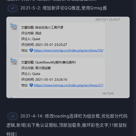
2021-5-2: 增加新评论QQ推送,使用Qmsg酱
2021-4-14: 修改loading选择栏为组合框,优化部分代码
逻辑,新增[右下角认证图标,顶部加载条,循环彩色文字,11款鼠标
特效]