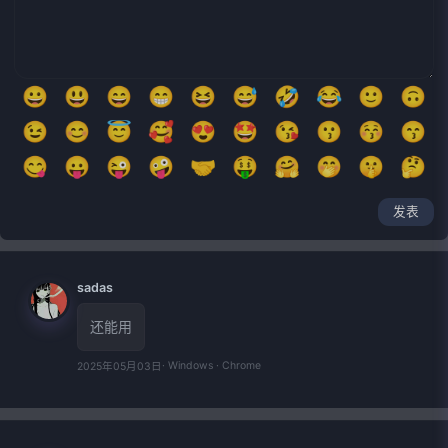
😀
😃
😄
😁
😆
😅
🤣
😂
🙂
🙃
😉
😊
😇
🥰
😍
🤩
😘
😗
😚
😙
😋
😛
😜
🤪
🤝
🤑
🤗
🤭
🤫
🤔
🤐
🤨
😐
😑
😶
😏
😒
🙄
😬
🤥
发表
😌
😔
😪
🤤
😴
😷
🤒
🤕
🤢
🤮
🤧
🥵
🥶
🥴
😵
🤯
🤠
🥳
😎
🤓
sadas
🧐
😕
😟
🙁
☹️
😮
😯
😲
😳
🥺
还能用
😦
😧
😨
😰
😥
😢
😭
😱
😖
😣
· Windows · Chrome
2025年05月03日
😞
😓
😩
😫
🥱
😤
😡
😠
🤬