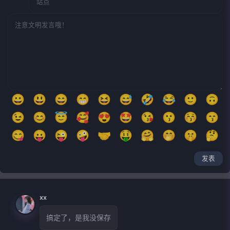
😀
😃
😄
😁
😆
😅
🤣
😂
🙂
🙃
😉
😊
😇
🥰
😍
🤩
😘
😗
😚
😙
😋
😛
😜
🤪
🤝
🤑
🤗
🤭
🤫
🤔
🤐
🤨
😐
😑
😶
😏
😒
🙄
😬
🤥
发表
😌
😔
😪
🤤
😴
😷
🤒
🤕
🤢
🤮
🤧
🥵
🥶
🥴
😵
🤯
🤠
🥳
😎
🤓
xx
🧐
😕
😟
🙁
☹️
😮
😯
😲
😳
🥺
搞定了，是我没保存
😦
😧
😨
😰
😥
😢
😭
😱
😖
😣