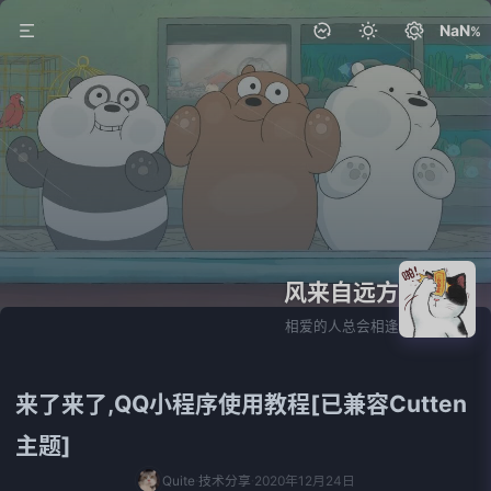
NaN
风来自远方
相爱的人总会相逢
来了来了,QQ小程序使用教程[已兼容Cutten
主题]
Quite
技术分享
2020年12月24日
·
·