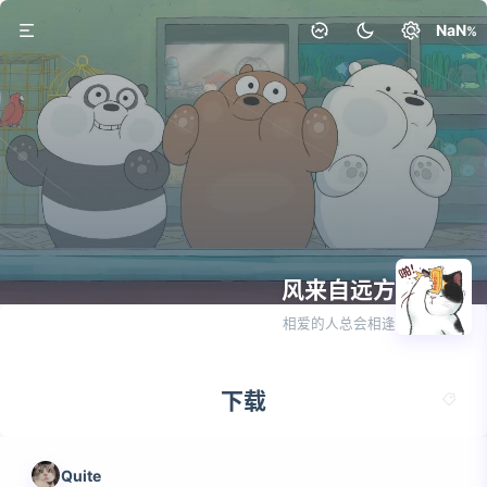
NaN
风来自远方
1篇
相爱的人总会相逢
下载
Quite