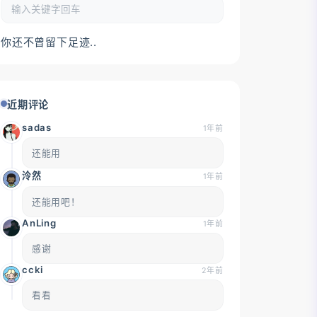
你还不曾留下足迹..
近期评论
sadas
1年前
还能用
泠然
1年前
还能用吧！
AnLing
1年前
感谢
ccki
2年前
看看