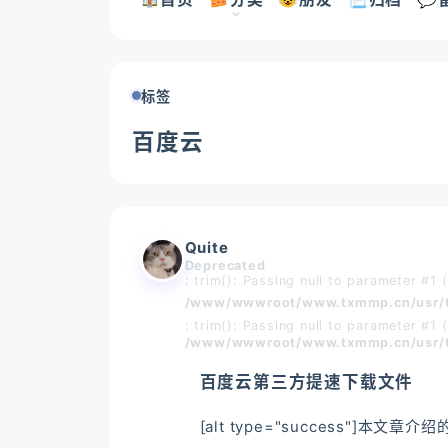
标签
百度云
Quite
Deprecated
: trim(): Passing null to parameter #1 
/www/wwwroot/www.txmmp.cn/usr/t
: trim(): Passing null to parameter #1 
/www/wwwroot/www.txmmp.cn/usr/t
百度云第三方提速下载文件
[alt type="success"]本文