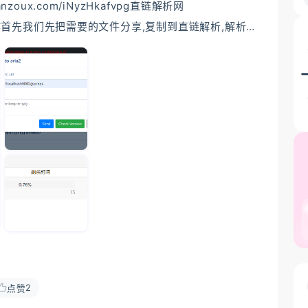
anzoux.com/iNyzHkafvpg直链解析网
c/具体操作首先我们先把需要的文件分享,复制到直链解析,解析
,打开Ng启动器打开后如下图显示已连接就说明OK,接着
一般默认推送Rpc地址
jsonrpc ,token默认为空如推送失败可以去Aria2网页点击
2
点赞