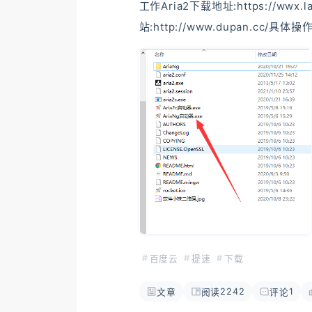
工作Aria2下载地址:https://wwx.l
站:http://www.dupan.c
出直链地址解压我们下载的Aria2
我们在解析的网页点击推送到Aria,
为:http://localhost:6800/
Aria状态查看Rpc
百度云
提速
下载
2242
1
文章
阅读
评论