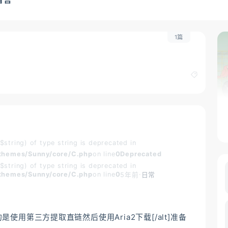
1篇
($string) of type string is deprecated in
hemes/Sunny/core/C.php
on line
0
Deprecated
($string) of type string is deprecated in
hemes/Sunny/core/C.php
on line
0
·
5年前
日常
章介绍的是使用第三方提取直链然后使用Aria2下载[/alt]准备