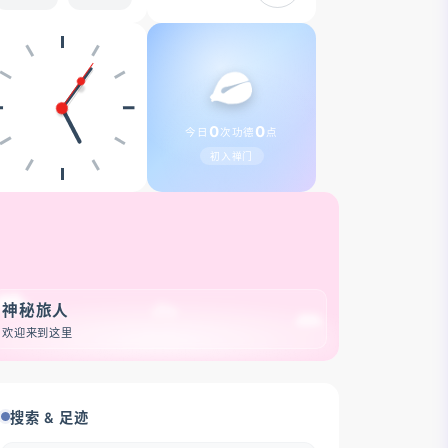
0
0
今日
次
功德
点
初入禅门
神秘旅人
欢迎来到这里
搜索 & 足迹