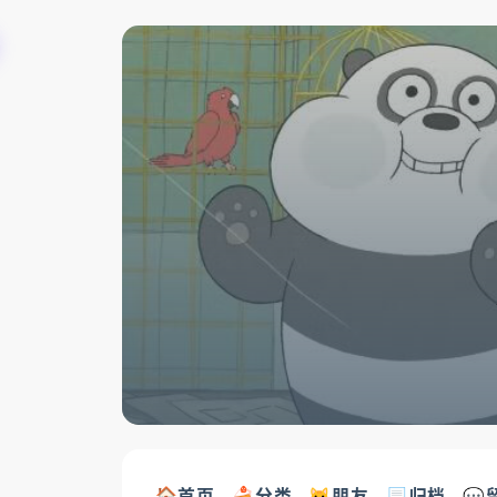
首页
分类
😺朋友
📃归档
💬